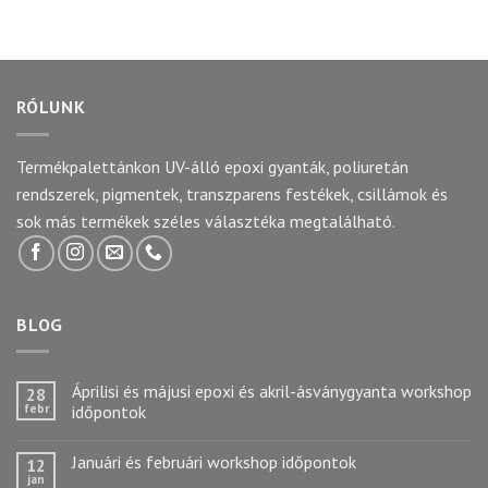
RÓLUNK
Termékpalettánkon UV-álló epoxi gyanták, poliuretán
rendszerek, pigmentek, transzparens festékek, csillámok és
sok más termékek széles választéka megtalálható.
BLOG
Áprilisi és májusi epoxi és akril-ásványgyanta workshop
28
febr
időpontok
Januári és februári workshop időpontok
12
jan