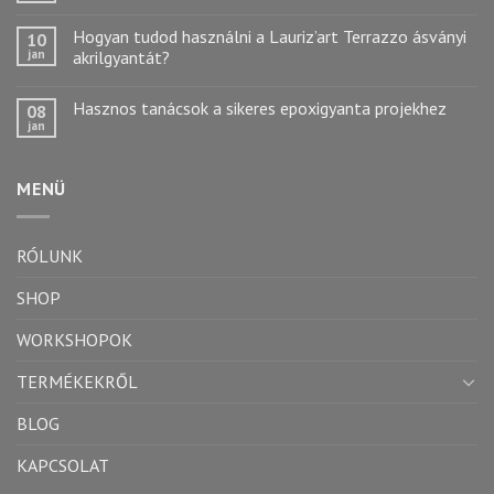
Hogyan tudod használni a Lauriz’art Terrazzo ásványi
10
jan
akrilgyantát?
Hasznos tanácsok a sikeres epoxigyanta projekhez
08
jan
MENÜ
RÓLUNK
SHOP
WORKSHOPOK
TERMÉKEKRŐL
BLOG
KAPCSOLAT