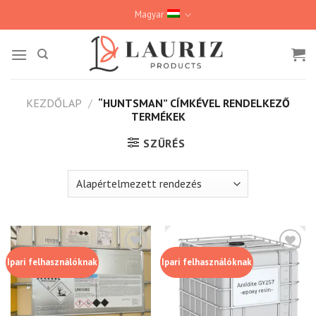
Skip
Magyar
to
content
KEZDŐLAP
/
“HUNTSMAN” CÍMKÉVEL RENDELKEZŐ
TERMÉKEK
SZŰRÉS
Ipari felhasználóknak
Ipari felhasználóknak
Kedvencekhez
Kedvencekhez