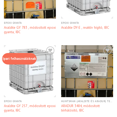
EPOXI GYANTA
EPOXI GYANTA
Araldite GY 783 , módosított epoxi
Araldite DY-E , reaktív hígító, IBC
gyanta, IBC
Ipari felhasználóknak
Kedvencekhez
Kedvencekhez
EPOXI GYANTA
HUNTSMAN (ARALDITE ÉS ARADUR) TERMÉKEK
Araldite GY 257 , módosított epoxi
ARADUR 3484, módosított
gyanta, IBC
térhálósító, IBC