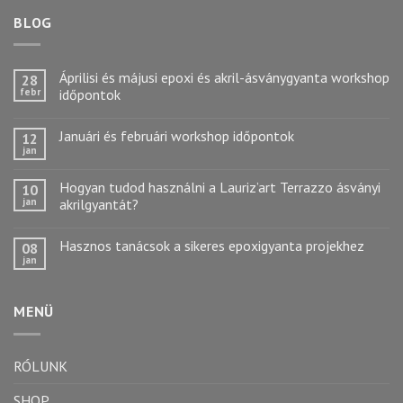
BLOG
Áprilisi és májusi epoxi és akril-ásványgyanta workshop
28
febr
időpontok
Januári és februári workshop időpontok
12
jan
Hogyan tudod használni a Lauriz’art Terrazzo ásványi
10
jan
akrilgyantát?
Hasznos tanácsok a sikeres epoxigyanta projekhez
08
jan
MENÜ
RÓLUNK
SHOP