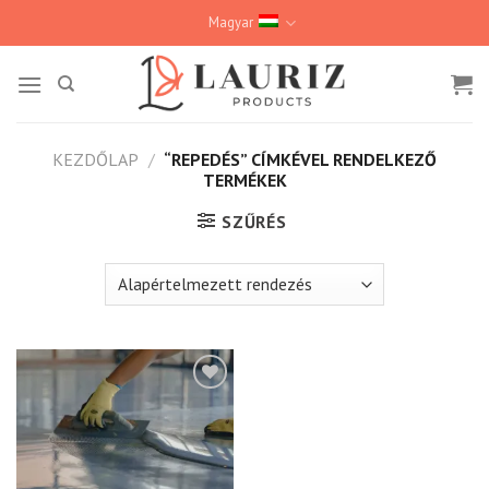
Skip
Magyar
to
content
KEZDŐLAP
/
“REPEDÉS” CÍMKÉVEL RENDELKEZŐ
TERMÉKEK
SZŰRÉS
Kedvencekhez