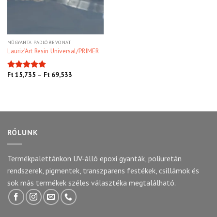
MŰGYANTA PADLÓBEVONAT
Lauriz’Art Resin Universal/PRIMER
Ft
15,735
–
Ft
69,533
Értékelés:
5.00
/ 5
RÓLUNK
Termékpalettánkon UV-álló epoxi gyanták, poliuretán
rendszerek, pigmentek, transzparens festékek, csillámok és
sok más termékek széles választéka megtalálható.