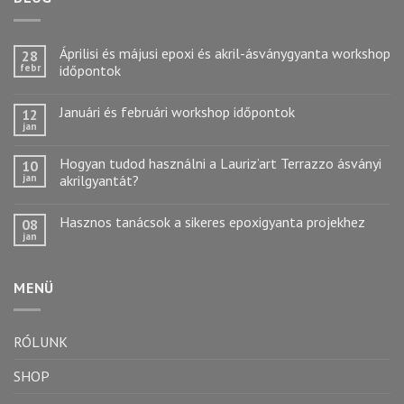
Áprilisi és májusi epoxi és akril-ásványgyanta workshop
28
febr
időpontok
Januári és februári workshop időpontok
12
jan
Hogyan tudod használni a Lauriz’art Terrazzo ásványi
10
jan
akrilgyantát?
Hasznos tanácsok a sikeres epoxigyanta projekhez
08
jan
MENÜ
RÓLUNK
SHOP