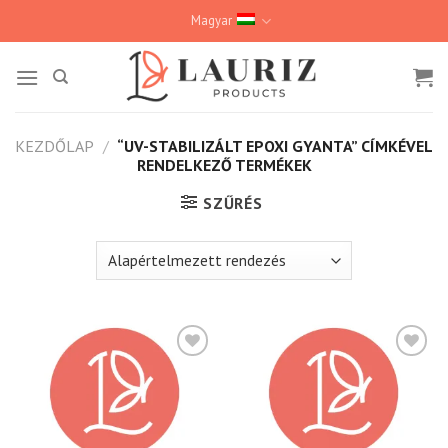
Skip
Magyar
to
content
KEZDŐLAP
/
“UV-STABILIZÁLT EPOXI GYANTA” CÍMKÉVEL
RENDELKEZŐ TERMÉKEK
SZŰRÉS
Kedvencekhez
Kedvencekhez