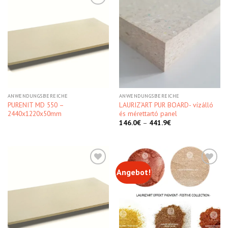
Kedvencekhez
Kedvencekhez
ANWENDUNGSBEREICHE
ANWENDUNGSBEREICHE
PURENIT MD 550 –
LAURIZ’ART PUR BOARD- vízálló
2440x1220x50mm
és mérettartó panel
146.0
€
–
441.9
€
Angebot!
Kedvencekhez
Kedvencekhez