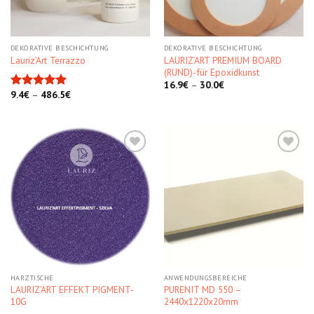
DEKORATIVE BESCHICHTUNG
DEKORATIVE BESCHICHTUNG
LAURIZ’ART PREMIUM BOARD
Lauriz’Art Terrazzo
(RUND)-für Epoxidkunst
16.9
€
–
30.0
€
9.4
€
–
486.5
€
Bewertet
mit
5.00
von 5
Kedvencekhez
Kedvencekhez
HARZTISCHE
ANWENDUNGSBEREICHE
LAURIZ’ART EFFEKT PIGMENT-
PURENIT MD 550 –
10G
2440x1220x20mm