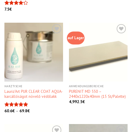
7.5
€
Bewertet
mit
4.20
von 5
auf Lager
Kedvencekhez
Kedvencekhez
HARZTISCHE
ANWENDUNGSBEREICHE
Lauriz’Art PUR CLEAR COAT AQUA-
PURENIT MD 550 –
karcállóságot növelő védőlakk
2440x1220x40mm (15 St/Palette)
4,992.5
€
60.6
€
–
69.8
€
Bewertet
mit
5.00
von 5