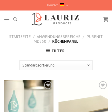
Skip
Deutsch
to
content
STARTSEITE
/
ANWENDUNGSBEREICHE
/
PURENIT
MD550
/
KÜCHENPANEL
FILTER
Kedvencekhez
Kedvencekhez