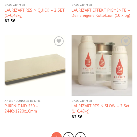
BADEZIMMER
BADEZIMMER
LAURIZ’ART RESIN QUICK – 2 SET
LAURIZ’ART EFFEKT PIGMENTE –
(1+0,45kg)
Deine eigene Kollektion (10 x 3g)
82.5
€
Kedvencekhez
Kedvencekhez
ANWENDUNGSBEREICHE
BADEZIMMER
PURENIT MD 550 –
LAURIZ’ART RESIN SLOW – 2 Set
2440x1220x10mm
(1+0,45kg)
82.5
€