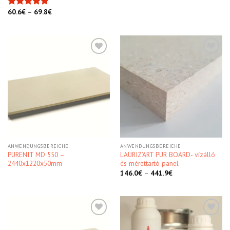
60.6
€
–
69.8
€
Bewertet
mit
5.00
von 5
Kedvencekhez
Kedvencekhez
ANWENDUNGSBEREICHE
ANWENDUNGSBEREICHE
PURENIT MD 550 –
LAURIZ’ART PUR BOARD- vízálló
2440x1220x50mm
és mérettartó panel
146.0
€
–
441.9
€