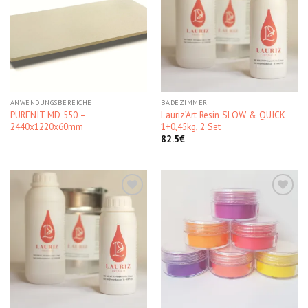
Kedvencekhez
Kedvencekhez
ANWENDUNGSBEREICHE
BADEZIMMER
PURENIT MD 550 –
Lauriz’Art Resin SLOW & QUICK
2440x1220x60mm
1+0,45kg, 2 Set
82.5
€
Kedvencekhez
Kedvencekhez