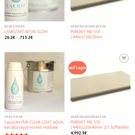
BADEZIMMER
ANWENDUNGSBEREICHE
PURENIT MD 550 –
LAURIZ’ART RESIN SLOW
2440x1220x20mm
26.2
€
–
713.2
€
auf Lager
Kedvencekhez
Kedvencekhez
HARZTISCHE
ANWENDUNGSBEREICHE
Lauriz’Art PUR CLEAR COAT AQUA-
PURENIT MD 550 –
karcállóságot növelő védőlakk
2440x1220x40mm (15 St/Palette)
4,992.5
€