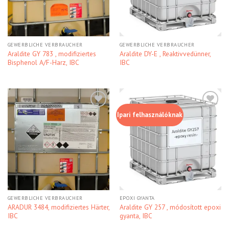
GEWERBLICHE VERBRAUCHER
GEWERBLICHE VERBRAUCHER
Araldite GY 783 , modifiziertes
Araldite DY-E , Reaktivvedünner,
Bisphenol A/F-Harz, IBC
IBC
Ipari felhasználóknak
Kedvencekhez
Kedvencekhez
GEWERBLICHE VERBRAUCHER
EPOXI GYANTA
ARADUR 3484, modifiziertes Härter,
Araldite GY 257 , módosított epoxi
IBC
gyanta, IBC