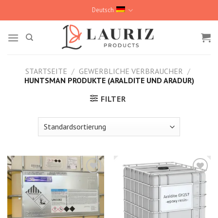
Skip
Deutsch
to
content
STARTSEITE
/
GEWERBLICHE VERBRAUCHER
/
HUNTSMAN PRODUKTE (ARALDITE UND ARADUR)
FILTER
Kedvencekhez
Kedvencekhez