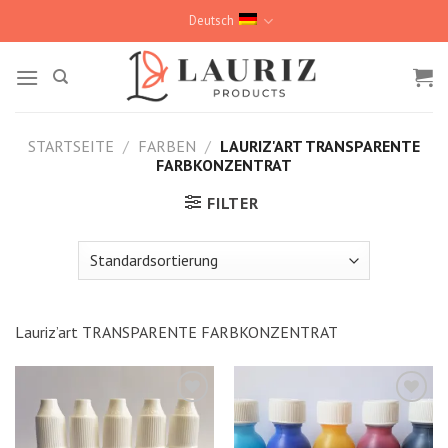
Skip
Deutsch
to
content
STARTSEITE
/
FARBEN
/
LAURIZ'ART TRANSPARENTE
FARBKONZENTRAT
FILTER
Lauriz’art TRANSPARENTE FARBKONZENTRAT