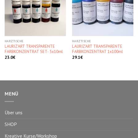
Kedvencekhez
Kedvencekhez
HARZTISCHE
HARZTISCHE
LAURIZ’ART TRANSPARENTE
LAURIZ’ART TRANSPARENTE
FARBKONZENTRAT SET- 5x10ml
FARBKONZENTRAT 1x100ml
23.0
€
29.1
€
MENÜ
Über uns
SHOP
Kreative Kurse/Workshop