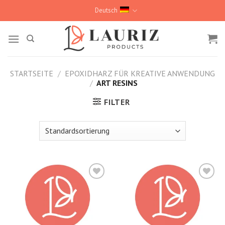
Skip
Deutsch
to
content
STARTSEITE
/
EPOXIDHARZ FÜR KREATIVE ANWENDUNG
/
ART RESINS
FILTER
Kedvencekhez
Kedvencekhez