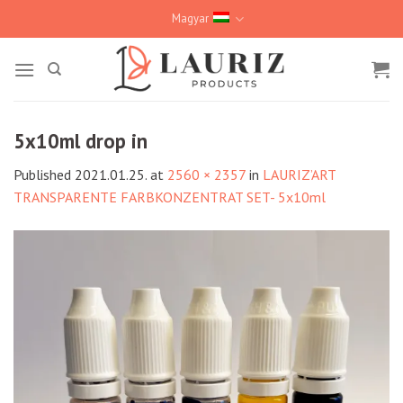
Skip
Magyar
to
content
5x10ml drop in
Published
2021.01.25.
at
2560 × 2357
in
LAURIZ’ART
TRANSPARENTE FARBKONZENTRAT SET- 5x10ml