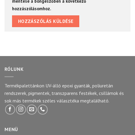
mentése a böngészőben a következő
hozzászólásomhoz.
RÓLUNK
Termékpalettánkon UV-álló epoxi gyanták, poliuretán
rendszerek, pigmentek, transzparens festékek, csillámok és
sok más termékek széles választéka megtalálható.
MENÜ