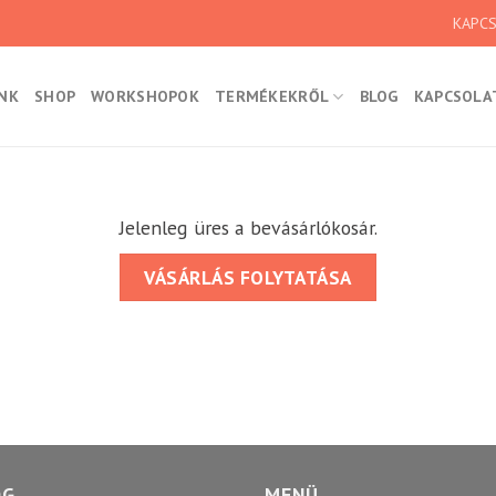
KAPC
NK
SHOP
WORKSHOPOK
TERMÉKEKRŐL
BLOG
KAPCSOLA
Jelenleg üres a bevásárlókosár.
VÁSÁRLÁS FOLYTATÁSA
OG
MENÜ