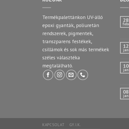
Termékpalettánkon UV-álló
28
feb
epoxi gyanták, poliuretán
rendszerek, pigmentek,
transzparens festékek,
12
csillámok és sok más termékek
jan
széles választéka
megtalálható.
10
jan
08
jan
KAPCSOLAT
GY.I.K.