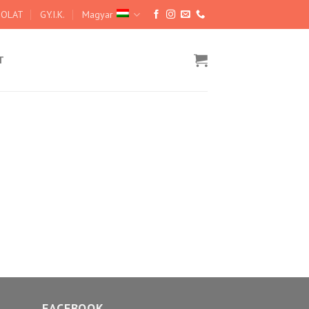
SOLAT
GY.I.K.
Magyar
T
FACEBOOK