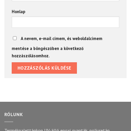
Honlap
A nevem, e-mail címem, és weboldalcímem
mentése a böngészőben a következő
hozzászólásomhoz.
RÓLUNK
Termékpalettánkon UV-álló epoxi gyanták, poliuretán