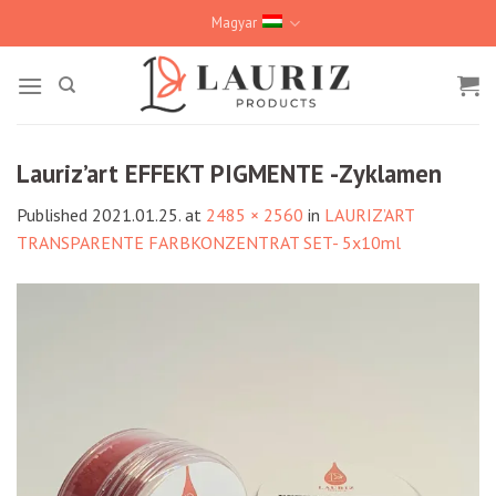
Skip
Magyar
to
content
Lauriz’art EFFEKT PIGMENTE -Zyklamen
Published
2021.01.25.
at
2485 × 2560
in
LAURIZ’ART
TRANSPARENTE FARBKONZENTRAT SET- 5x10ml