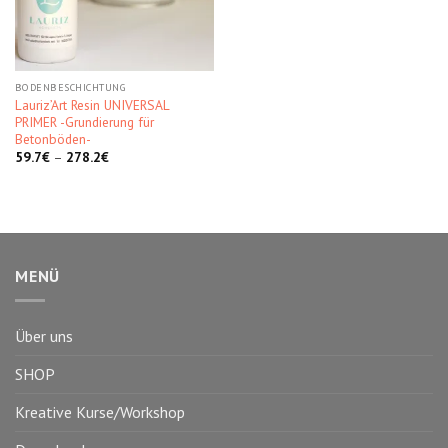
BODENBESCHICHTUNG
Lauriz’Art Resin UNIVERSAL
PRIMER -Grundierung für
Betonböden-
59.7
€
–
278.2
€
MENÜ
Über uns
SHOP
Kreative Kurse/Workshop