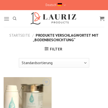
Skip
Deutsch
to
content
STARTSEITE
/
PRODUKTE VERSCHLAGWORTET MIT
„BODENBESCHICHTUNG“
FILTER
Kedvencekhez