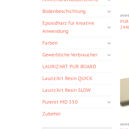
Bodenbeschichtung
ANWE
PUR
Epoxidharz für kreative
244
Anwendung
Farben
Gewerbliche Verbraucher
LAURIZ'ART PUR BOARD
Lauriz'Art Resin QUICK
Lauriz'Art Resin SLOW
Purenit MD 550
Zubehör
ANWE