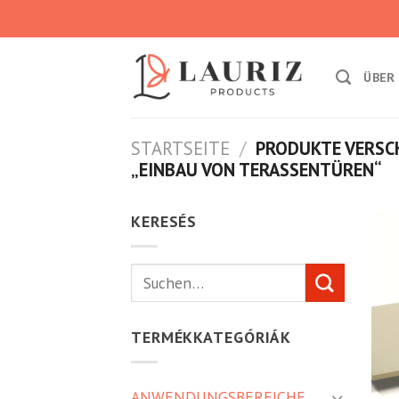
Skip
to
content
ÜBER
STARTSEITE
/
PRODUKTE VERSC
„EINBAU VON TERASSENTÜREN“
KERESÉS
Suche
nach:
TERMÉKKATEGÓRIÁK
ANWENDUNGSBEREICHE