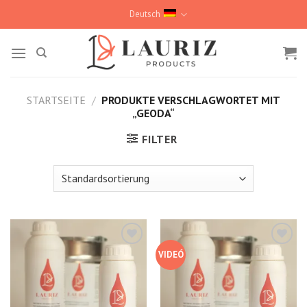
Skip
Deutsch
to
content
STARTSEITE
/
PRODUKTE VERSCHLAGWORTET MIT
„GEODA“
FILTER
VIDEÓ
Kedvencekhez
Kedvencekhez