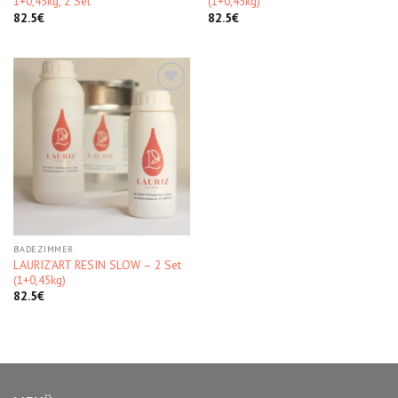
1+0,45kg, 2 Set
(1+0,45kg)
82.5
€
82.5
€
Kedvencekhez
BADEZIMMER
LAURIZ’ART RESIN SLOW – 2 Set
(1+0,45kg)
82.5
€