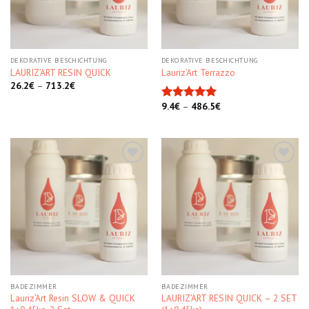
DEKORATIVE BESCHICHTUNG
DEKORATIVE BESCHICHTUNG
LAURIZ’ART RESIN QUICK
Lauriz’Art Terrazzo
26.2
€
–
713.2
€
9.4
€
–
486.5
€
Bewertet
mit
5.00
von 5
Kedvencekhez
Kedvencekhez
BADEZIMMER
BADEZIMMER
Lauriz’Art Resin SLOW & QUICK
LAURIZ’ART RESIN QUICK – 2 SET