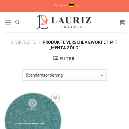
Skip
Deutsch
to
content
STARTSEITE
/
PRODUKTE VERSCHLAGWORTET MIT
„MENTA ZÖLD“
FILTER
Kedvencekhez