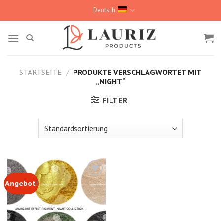
Skip
Deutsch
to
content
STARTSEITE
/
PRODUKTE VERSCHLAGWORTET MIT
„NIGHT“
FILTER
Angebot!
Kedvencekhez