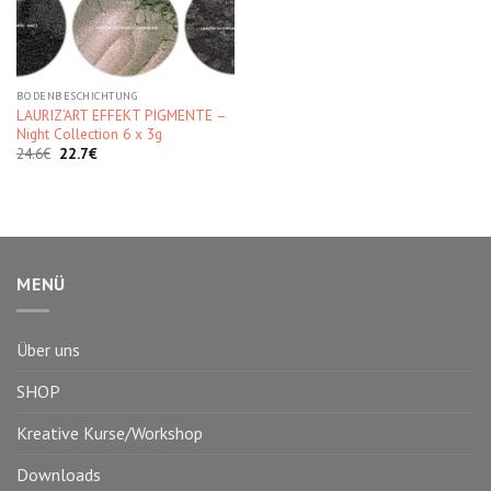
BODENBESCHICHTUNG
LAURIZ’ART EFFEKT PIGMENTE –
Night Collection 6 x 3g
Ursprünglicher
Aktueller
24.6
€
22.7
€
Preis
Preis
war:
ist:
24.6€
22.7€.
MENÜ
Über uns
SHOP
Kreative Kurse/Workshop
Downloads