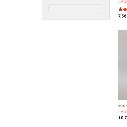
LAU
7.5
€
Bewe
mit
von
BODE
LAU
10.7