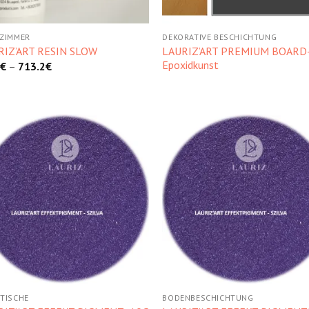
ZIMMER
DEKORATIVE BESCHICHTUNG
LAURIZ’ART PREMIUM BOARD-
RIZ’ART RESIN SLOW
Epoxidkunst
€
–
713.2
€
Kedvencekhez
Kedvencek
TISCHE
BODENBESCHICHTUNG