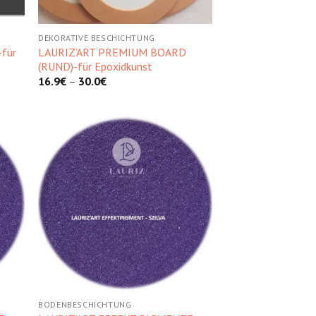
DEKORATIVE BESCHICHTUNG
für
LAURIZ’ART PREMIUM BOARD
(RUND)-für Epoxidkunst
16.9
€
–
30.0
€
hez
Kedvencekhez
BODENBESCHICHTUNG