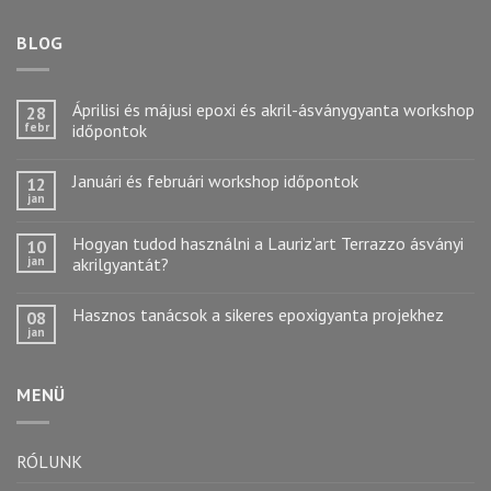
BLOG
Áprilisi és májusi epoxi és akril-ásványgyanta workshop
28
febr
időpontok
Januári és februári workshop időpontok
12
jan
Hogyan tudod használni a Lauriz’art Terrazzo ásványi
10
jan
akrilgyantát?
Hasznos tanácsok a sikeres epoxigyanta projekhez
08
jan
MENÜ
RÓLUNK