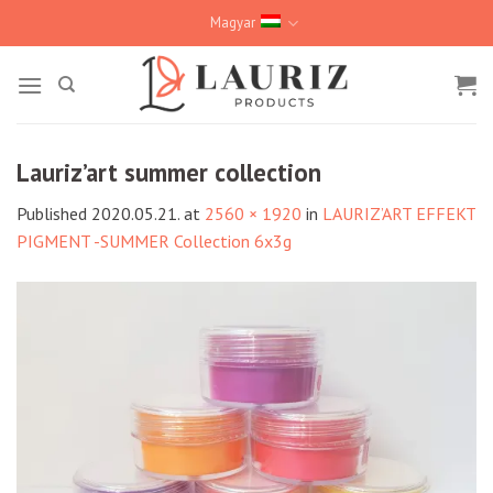
Skip
Magyar
to
content
Lauriz’art summer collection
Published
2020.05.21.
at
2560 × 1920
in
LAURIZ’ART EFFEKT
PIGMENT -SUMMER Collection 6x3g