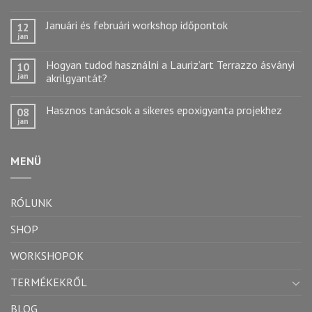
Januári és februári workshop időpontok
12
jan
Hogyan tudod használni a Lauriz’art Terrazzo ásványi
10
jan
akrilgyantát?
Hasznos tanácsok a sikeres epoxigyanta projekhez
08
jan
MENÜ
RÓLUNK
SHOP
WORKSHOPOK
TERMÉKEKRŐL
BLOG