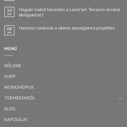
Hogyan tudod használni a Lauriz’art Terrazzo ásványi
10
jan
akrilgyantát?
Hasznos tanácsok a sikeres epoxigyanta projekhez
08
jan
MENÜ
RÓLUNK
SHOP
WORKSHOPOK
TERMÉKEKRŐL
BLOG
KAPCSOLAT