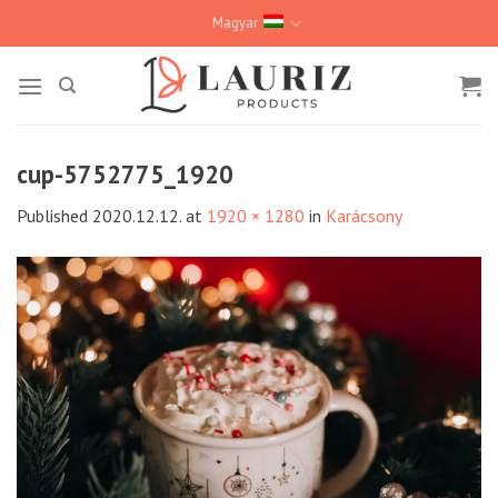
Skip
Magyar
to
content
cup-5752775_1920
Published
2020.12.12.
at
1920 × 1280
in
Karácsony