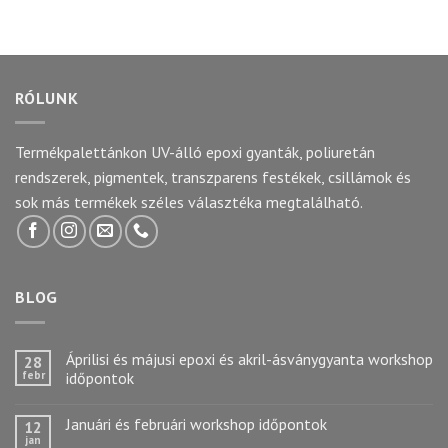
RÓLUNK
Termékpalettánkon UV-álló epoxi gyanták, poliuretán
rendszerek, pigmentek, transzparens festékek, csillámok és
sok más termékek széles választéka megtalálható.
BLOG
Áprilisi és májusi epoxi és akril-ásványgyanta workshop
28
febr
időpontok
Januári és februári workshop időpontok
12
jan