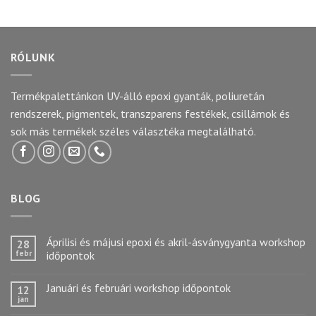
RÓLUNK
Termékpalettánkon UV-álló epoxi gyanták, poliuretán
rendszerek, pigmentek, transzparens festékek, csillámok és
sok más termékek széles választéka megtalálható.
BLOG
Áprilisi és májusi epoxi és akril-ásványgyanta workshop
28
febr
időpontok
Januári és februári workshop időpontok
12
jan