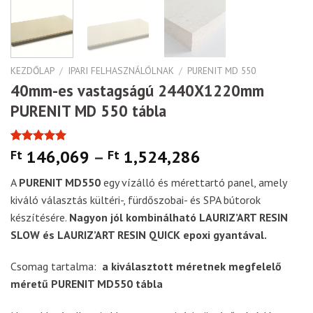
KEZDŐLAP
/
IPARI FELHASZNÁLÓLNAK
/
PURENIT MD 550
40mm-es vastagságú 2440X1220mm
PURENIT MD 550 tábla
Értékelés
2
146,069
–
1,524,286
Ft
Ft
5.00
az 5-
ből,
A
PURENIT MD550
egy vízálló és mérettartó panel, amely
értékelés
alapján
kiváló választás kültéri-, fürdőszobai- és SPA bútorok
készítésére.
Nagyon jól kombinálható LAURIZ’ART RESIN
SLOW és LAURIZ’ART RESIN QUICK epoxi gyantával.
Csomag tartalma:
a kiválasztott méretnek megfelelő
méretű PURENIT MD550 tábla