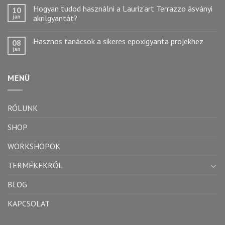
Hogyan tudod használni a Lauriz’art Terrazzo ásványi
10
jan
akrilgyantát?
Hasznos tanácsok a sikeres epoxigyanta projekhez
08
jan
MENÜ
RÓLUNK
SHOP
WORKSHOPOK
TERMÉKEKRŐL
BLOG
KAPCSOLAT