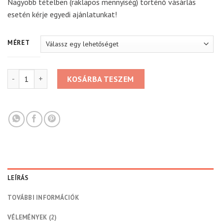
Nagyobb tételben (raklapos mennyiség) történő vásárlás
esetén kérje egyedi ajánlatunkat!
MÉRET
40mm-es vastagságú 2440X1220mm PURENIT MD 550 tábla menn
KOSÁRBA TESZEM
LEÍRÁS
TOVÁBBI INFORMÁCIÓK
VÉLEMÉNYEK (2)