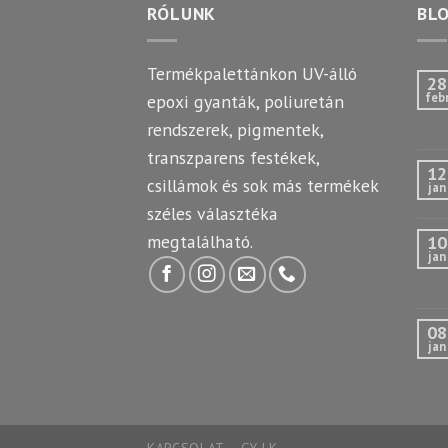
RÓLUNK
BL
Termékpalettánkon UV-álló
28
feb
epoxi gyanták, poliuretán
rendszerek, pigmentek,
transzparens festékek,
12
csillámok és sok más termékek
jan
széles választéka
megtalálható.
10
jan
08
jan
KAPCSOLAT
GY.I.K.