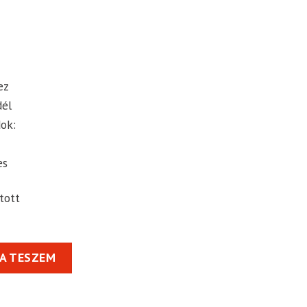
ez
dél
ok:
es
tott
50ml -RÓZSAARANY- gyertyakészítéshez mennyiség
A TESZEM