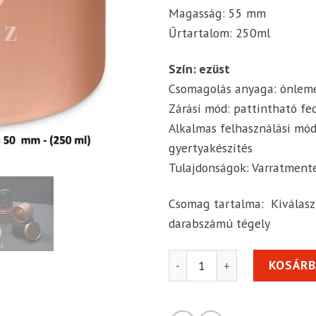
Magasság: 55 mm
Űrtartalom: 250ml
Szín: ezüst
Csomagolás anyaga: ónlem
Zárási mód: pattintható fe
Alkalmas felhasználási mód
gyertyakészítés
Tulajdonságok: Varratment
Csomag tartalma: Kiválasz
darabszámú tégely
Fém tégely tele tetővel, 2
KOSÁRB