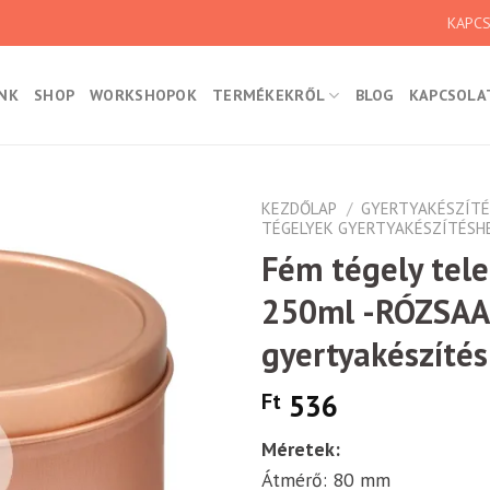
KAPC
NK
SHOP
WORKSHOPOK
TERMÉKEKRŐL
BLOG
KAPCSOLA
KEZDŐLAP
/
GYERTYAKÉSZÍTÉ
TÉGELYEK GYERTYAKÉSZÍTÉSH
Fém tégely tele
250ml -RÓZSA
Kedvencekhez
gyertyakészíté
Ft
536
Méretek:
Átmérő: 80 mm