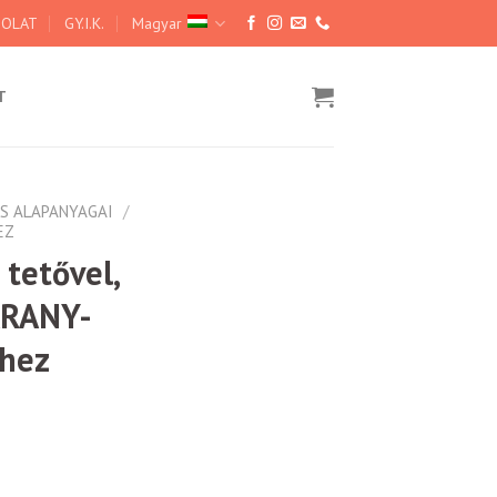
SOLAT
GY.I.K.
Magyar
T
S ALAPANYAGAI
/
EZ
 tetővel,
ARANY-
shez