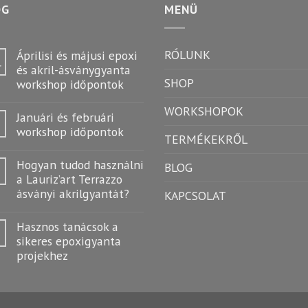
OG
MENÜ
RÓLUNK
Áprilisi és májusi epoxi
r
és akril-ásványgyanta
SHOP
workshop időpontok
WORKSHOPOK
Januári és februári
workshop időpontok
TERMÉKEKRŐL
Hogyan tudod használni
BLOG
a Lauriz’art Terrazzo
ásványi akrilgyantát?
KAPCSOLAT
Hasznos tanácsok a
sikeres epoxigyanta
projekhez