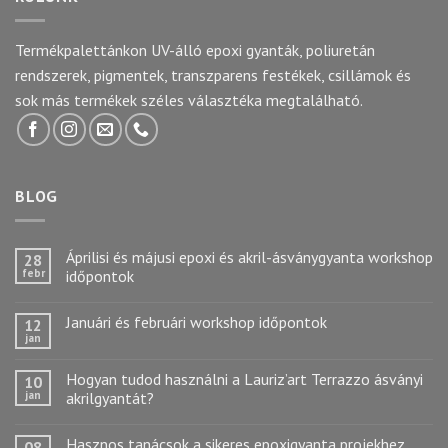
Termékpalettánkon UV-álló epoxi gyanták, poliuretán
rendszerek, pigmentek, transzparens festékek, csillámok és
sok más termékek széles választéka megtalálható.
BLOG
Áprilisi és májusi epoxi és akril-ásványgyanta workshop
28
febr
időpontok
Januári és februári workshop időpontok
12
jan
Hogyan tudod használni a Lauriz’art Terrazzo ásványi
10
jan
akrilgyantát?
Hasznos tanácsok a sikeres epoxigyanta projekhez
08