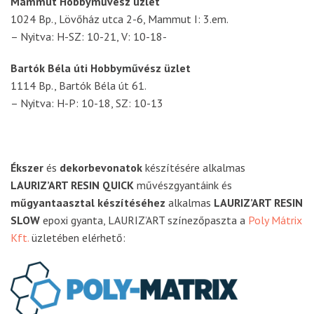
Mammut Hobbyművész üzlet
1024 Bp., Lövőház utca 2-6, Mammut I: 3.em.
– Nyitva: H-SZ: 10-21, V: 10-18-
Bartók Béla úti Hobbyművész üzlet
1114 Bp., Bartók Béla út 61.
– Nyitva: H-P: 10-18, SZ: 10-13
Ékszer
és
dekorbevonatok
készítésére alkalmas
LAURIZ’ART RESIN QUICK
művészgyantáink és
műgyantaasztal készítéséhez
alkalmas
LAURIZ’ART RESIN
SLOW
epoxi gyanta, LAURIZ’ART színezőpaszta a
Poly Mátrix
Kft.
üzletében elérhető: