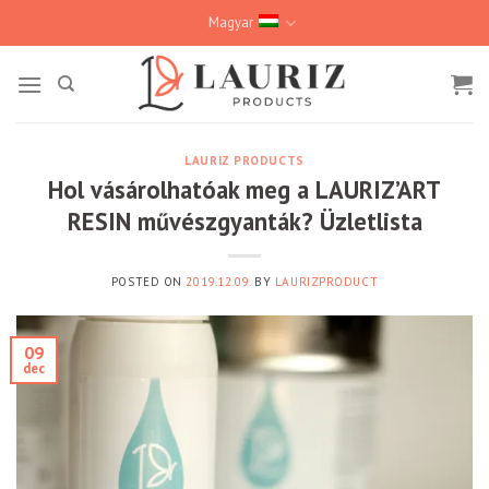
Skip
Magyar
to
content
LAURIZ PRODUCTS
Hol vásárolhatóak meg a LAURIZ’ART
RESIN művészgyanták? Üzletlista
POSTED ON
2019.12.09.
BY
LAURIZPRODUCT
09
dec