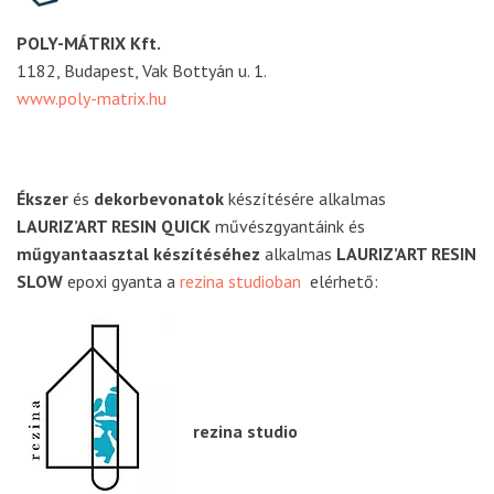
POLY-MÁTRIX Kft.
1182, Budapest, Vak Bottyán u. 1.
www.poly-matrix.hu
Ékszer
és
dekorbevonatok
készítésére alkalmas
LAURIZ’ART RESIN QUICK
művészgyantáink és
műgyantaasztal készítéséhez
alkalmas
LAURIZ’ART RESIN
SLOW
epoxi gyanta a
rezina studioban
elérhető:
rezina studio