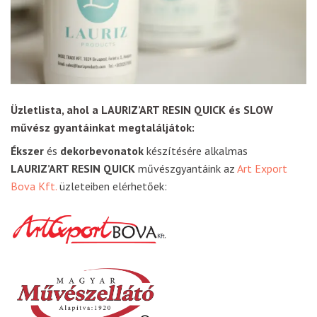
Üzletlista, ahol a LAURIZ’ART RESIN QUICK és SLOW
művész gyantáinkat megtaláljátok:
Ékszer
és
dekorbevonatok
készítésére alkalmas
LAURIZ’ART RESIN QUICK
művészgyantáink az
Art Export
Bova Kft.
üzleteiben elérhetőek: