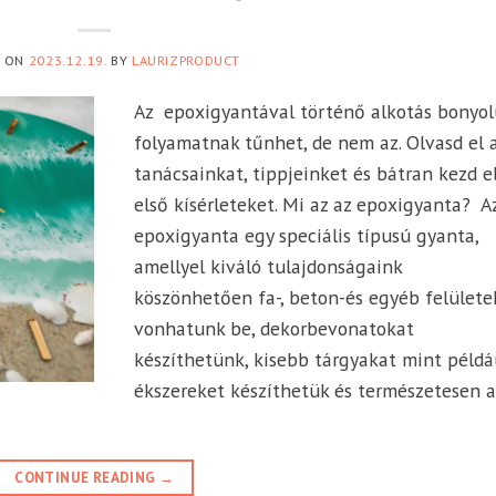
D ON
2023.12.19.
BY
LAURIZPRODUCT
Az epoxigyantával történő alkotás bonyol
folyamatnak tűnhet, de nem az. Olvasd el 
tanácsainkat, tippjeinket és bátran kezd el
első kísérleteket. Mi az az epoxigyanta? A
epoxigyanta egy speciális típusú gyanta,
amellyel kiváló tulajdonságaink
köszönhetően fa-, beton-és egyéb felülete
vonhatunk be, dekorbevonatokat
készíthetünk, kisebb tárgyakat mint példá
ékszereket készíthetük és természetesen a
CONTINUE READING
→