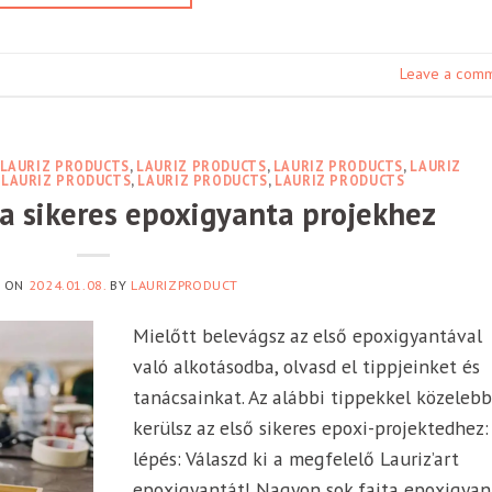
Leave a com
LAURIZ PRODUCTS
,
LAURIZ PRODUCTS
,
LAURIZ PRODUCTS
,
LAURIZ
,
LAURIZ PRODUCTS
,
LAURIZ PRODUCTS
,
LAURIZ PRODUCTS
a sikeres epoxigyanta projekhez
D ON
2024.01.08.
BY
LAURIZPRODUCT
Mielőtt belevágsz az első epoxigyantával
való alkotásodba, olvasd el tippjeinket és
tanácsainkat. Az alábbi tippekkel közelebb
kerülsz az első sikeres epoxi-projektedhez: 
lépés: Válaszd ki a megfelelő Lauriz’art
epoxigyantát! Nagyon sok fajta epoxigyan