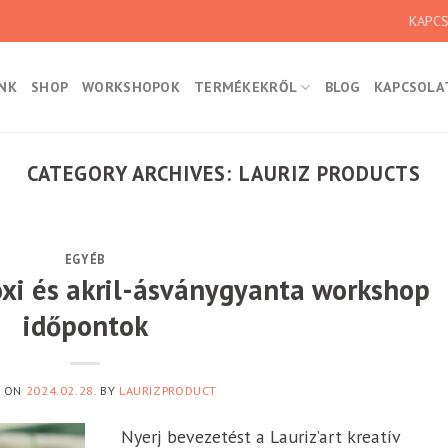
KAPC
NK
SHOP
WORKSHOPOK
TERMÉKEKRŐL
BLOG
KAPCSOLA
CATEGORY ARCHIVES:
LAURIZ PRODUCTS
EGYÉB
poxi és akril-ásványgyanta workshop
időpontok
D ON
2024.02.28.
BY
LAURIZPRODUCT
Nyerj bevezetést a Lauriz’art kreatív