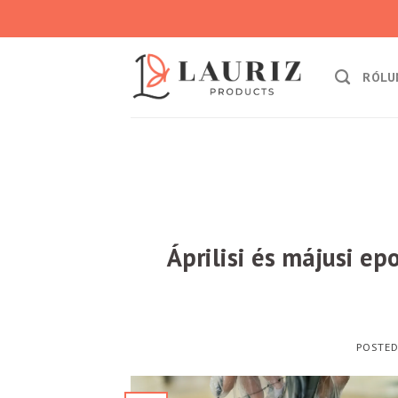
Skip
to
content
RÓLU
Áprilisi és májusi e
POSTE