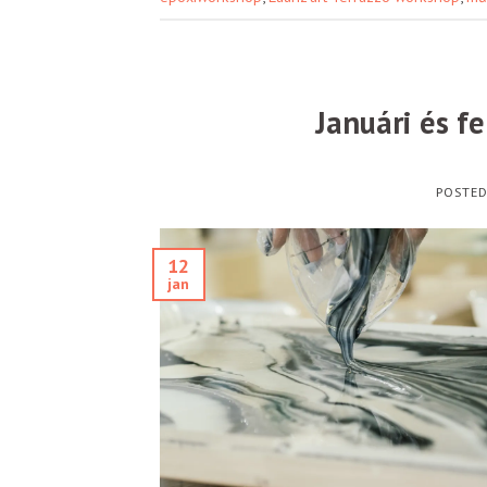
Januári és f
POSTE
12
jan