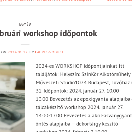
EGYÉB
ebruári workshop időpontok
D ON
2024.01.12.
BY
LAURIZPRODUCT
2024-es WORKSHOP időpontjainkat itt
találjátok: Helyszín: SzínKör Alkotóműhely
Művészeti Stúdió1024 Budapest, Lövőház 
31. Időpontok: 2024. január 27. 10.00-
13.00 Bevezetés az epoxigyanta alapjaiba-
tálcakészítő workshop 2024. január 27.
14.00-17.00 Bevezetés a akril-ásványgyan
öntés alapjaiba – dekortárgy készítő
workshop 2024. február 3.10.00-