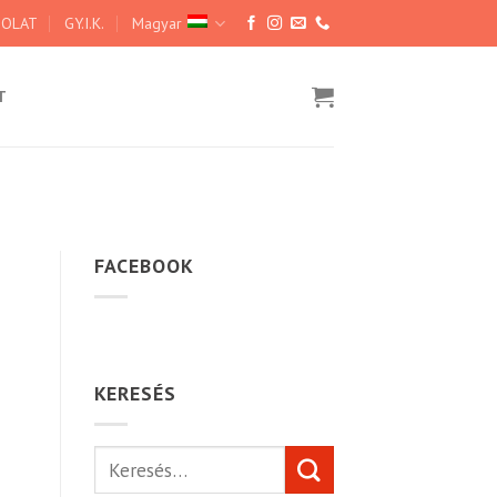
SOLAT
GY.I.K.
Magyar
T
FACEBOOK
KERESÉS