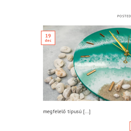
POSTE
19
dec
megfelelő típusú […]