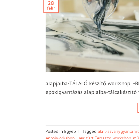
28
febr
alapjaiba-TÁLALÓ készítő workshop -B
epoxigyantázás alapjaiba-tálcakészít
Posted in Egyéb
|
Tagged
akril-ásványgyanta w
epoxiworkshop
,
Lauriz'art Terrazzo workshop
,
mű