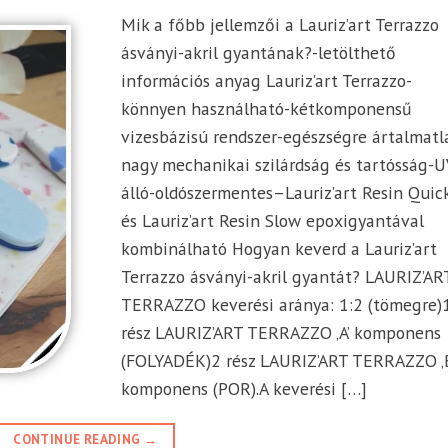
Mik a főbb jellemzői a Lauriz’art Terrazzo
ásványi-akril gyantának?-letölthető
információs anyag Lauriz’art Terrazzo-
könnyen használható-kétkomponensű
vizesbázisú rendszer-egészségre ártalmatl
nagy mechanikai szilárdság és tartósság-U
álló-oldószermentes–Lauriz’art Resin Quic
és Lauriz’art Resin Slow epoxigyantával
kombinálható Hogyan keverd a Lauriz’art
Terrazzo ásványi-akril gyantát? LAURIZ’AR
TERRAZZO keverési aránya: 1:2 (tömegre)
rész LAURIZ’ART TERRAZZO ‚A’ komponens
(FOLYADÉK)2 rész LAURIZ’ART TERRAZZO ‚B
komponens (POR).A keverési […]
CONTINUE READING
→