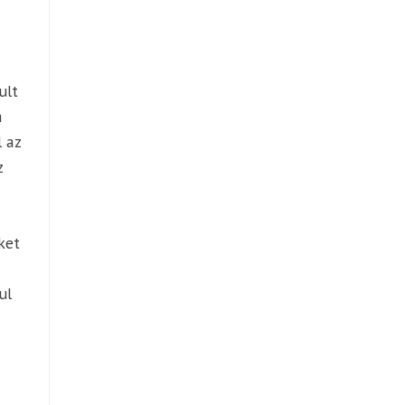
ult
a
 az
z
ket
ul