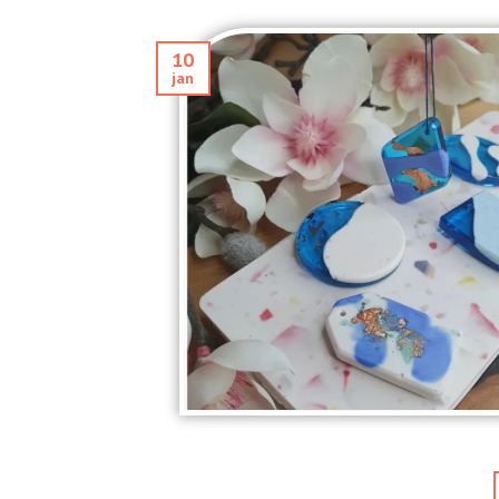
10
jan