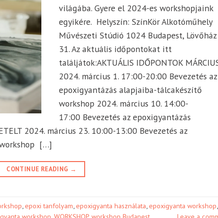
világába. Gyere el 2024-es workshopjaink
egyikére. Helyszín: SzínKör Alkotóműhely
Művészeti Stúdió 1024 Budapest, Lövőház 
31. Az aktuális időpontokat itt
találjátok:AKTUÁLIS IDŐPONTOK MÁRCIU
2024. március 1. 17:00-20:00 Bevezetés az
epoxigyantázás alapjaiba-tálcakészítő
workshop 2024. március 10. 14:00-
17:00 Bevezetés az epoxigyantázás
ETELT 2024. március 23. 10:00-13:00 Bevezetés az
ő workshop […]
CONTINUE READING
→
orkshop
,
epoxi tanfolyam
,
epoxigyanta használata
,
epoxigyanta workshop
,
gyanta workshop
,
WORKSHOP
,
workshop Budapest
Leave a com