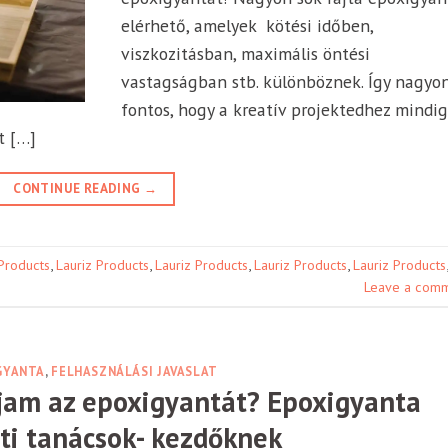
elérhető, amelyek kötési időben,
viszkozitásban, maximális öntési
vastagságban stb. különböznek. Így nagyo
fontos, hogy a kreatív projektedhez mindig
t […]
CONTINUE READING
→
 Products
,
Lauriz Products
,
Lauriz Products
,
Lauriz Products
,
Lauriz Products
,
Leave a com
GYANTA
,
FELHASZNÁLÁSI JAVASLAT
jam az epoxigyantát? Epoxigyanta
ti tanácsok- kezdőknek