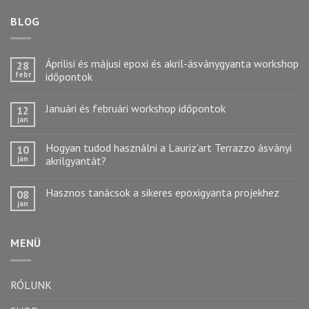
BLOG
Áprilisi és májusi epoxi és akril-ásványgyanta workshop
28
febr
időpontok
Januári és februári workshop időpontok
12
jan
Hogyan tudod használni a Lauriz’art Terrazzo ásványi
10
jan
akrilgyantát?
Hasznos tanácsok a sikeres epoxigyanta projekhez
08
jan
MENÜ
RÓLUNK