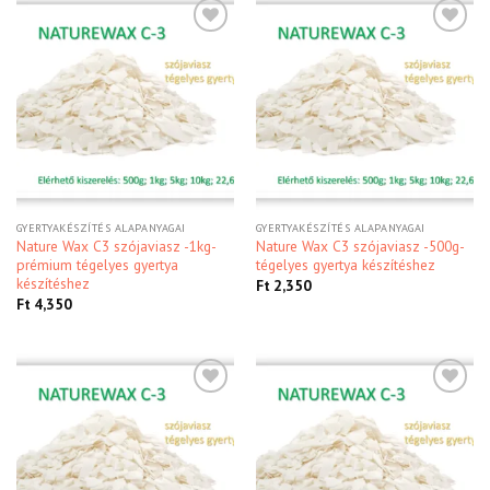
Kedvencekhez
Kedvencekhez
GYERTYAKÉSZÍTÉS ALAPANYAGAI
GYERTYAKÉSZÍTÉS ALAPANYAGAI
Nature Wax C3 szójaviasz -1kg-
Nature Wax C3 szójaviasz -500g-
prémium tégelyes gyertya
tégelyes gyertya készítéshez
készítéshez
Ft
2,350
Ft
4,350
Kedvencekhez
Kedvencekhez