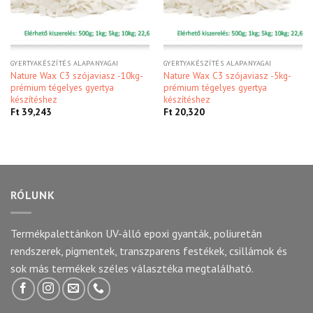
GYERTYAKÉSZÍTÉS ALAPANYAGAI
GYERTYAKÉSZÍTÉS ALAPANYAGAI
Nature Wax C3 szójaviasz -10kg-
Nature Wax C3 szójaviasz -5kg-
prémium tégelyes gyertya
prémium tégelyes gyertya
készítéshez
készítéshez
Ft
39,243
Ft
20,320
RÓLUNK
Termékpalettánkon UV-álló epoxi gyanták, poliuretán
rendszerek, pigmentek, transzparens festékek, csillámok és
sok más termékek széles választéka megtalálható.