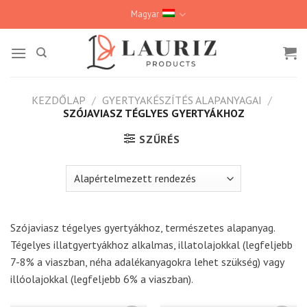
Skip
Magyar
to
content
KEZDŐLAP
/
GYERTYAKÉSZÍTÉS ALAPANYAGAI
/
SZÓJAVIASZ TÉGLYES GYERTYÁKHOZ
SZŰRÉS
Szójaviasz tégelyes gyertyákhoz, természetes alapanyag.
Tégelyes illatgyertyákhoz alkalmas, illatolajokkal (legfeljebb
7-8% a viaszban, néha adalékanyagokra lehet szükség) vagy
illóolajokkal (legfeljebb 6% a viaszban).