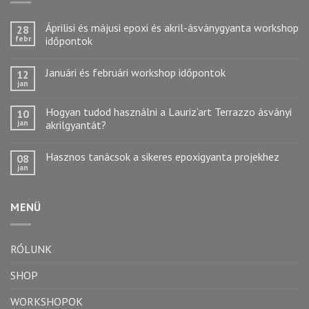
Áprilisi és májusi epoxi és akril-ásványgyanta workshop
28
febr
időpontok
Januári és februári workshop időpontok
12
jan
Hogyan tudod használni a Lauriz’art Terrazzo ásványi
10
jan
akrilgyantát?
Hasznos tanácsok a sikeres epoxigyanta projekhez
08
jan
MENÜ
RÓLUNK
SHOP
WORKSHOPOK