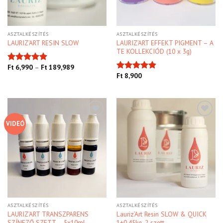
ASZTALKÉSZÍTÉS
ASZTALKÉSZÍTÉS
LAURIZ’ART EFFEKT PIGMENT – A
LAURIZ’ART RESIN SLOW
TE KOLLEKCIÓD (10 x 3g)
Ft
6,990
–
Ft
189,989
Értékelés:
Ft
8,900
4.90
/ 5
Értékelés:
4.91
/ 5
VIDEÓ
Kedvencekhez
Kedvencekhez
ASZTALKÉSZÍTÉS
ASZTALKÉSZÍTÉS
LAURIZ’ART TRANSZPARENS
Lauriz’Art Resin SLOW & QUICK
SZÍNEZŐ SZETT – 5x10ml
1+0,45kg, 2 szett