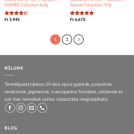
SUMMER Collection 6x3g
Special Collection 7x3g
Ft
5,945
Ft
6,670
Értékelés:
Értékelés:
4.33
/ 5
5.00
/ 5
1
2
RÓLUNK
Termékpalettánkon UV-álló epoxi gyanták, poliuretán
rendszerek, pigmentek, transzparens festékek, csillámok és
sok más termékek széles választéka megtalálható.
BLOG