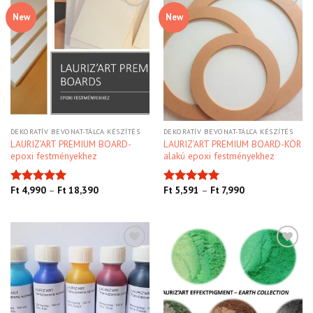
New
New
Kedvencekhez
Kedvencekhez
DEKORATÍV BEVONAT-TÁLCA KÉSZÍTÉS
DEKORATÍV BEVONAT-TÁLCA KÉSZÍTÉS
LAURIZ’ART PREMIUM BOARD-
LAURIZ’ART PREMIUM BOARD-KÖR
epoxi festményekhez
alakú epoxi festményekhez
Ft
4,990
–
Ft
18,390
Ft
5,591
–
Ft
7,990
Értékelés:
Értékelés:
5.00
/ 5
5.00
/ 5
Kedvencekhez
Kedvencekhez