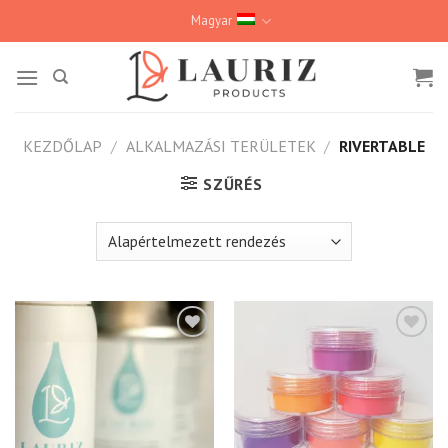
Skip
Magyar
to
content
KEZDŐLAP
/
ALKALMAZÁSI TERÜLETEK
/
RIVERTABLE
SZŰRÉS
Kedvencekhez
Kedvencekhez