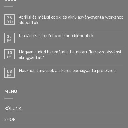
Áprilisi és májusi epoxi és akril-ásványgyanta workshop
28
febr
időpontok
Januári és februári workshop időpontok
12
jan
Hogyan tudod használni a Lauriz’art Terrazzo ásványi
10
jan
akrilgyantát?
Hasznos tanácsok a sikeres epoxigyanta projekhez
08
jan
MENÜ
RÓLUNK
SHOP