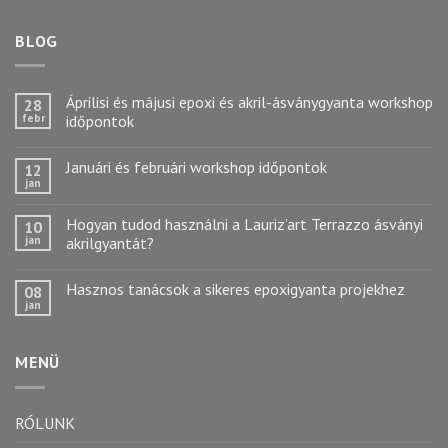
BLOG
Áprilisi és májusi epoxi és akril-ásványgyanta workshop
28
febr
időpontok
Januári és februári workshop időpontok
12
jan
Hogyan tudod használni a Lauriz’art Terrazzo ásványi
10
jan
akrilgyantát?
Hasznos tanácsok a sikeres epoxigyanta projekhez
08
jan
MENÜ
RÓLUNK