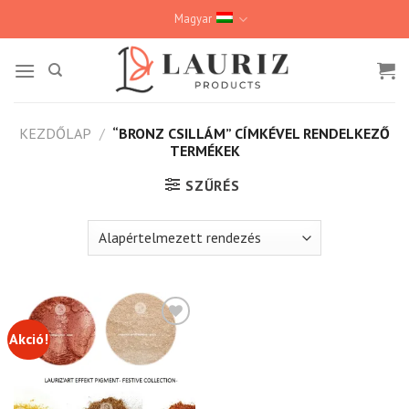
Skip
Magyar
to
content
KEZDŐLAP
/
“BRONZ CSILLÁM” CÍMKÉVEL RENDELKEZŐ
TERMÉKEK
SZŰRÉS
Akció!
Kedvencekhez