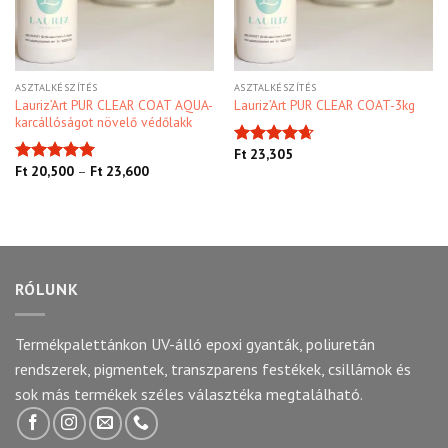
ASZTALKÉSZÍTÉS
ASZTALKÉSZÍTÉS
Lauriz’Art PUR CLEAR COAT AQUA-
Lauriz’Art PUR CLEAR COAT-3kg
karcállóságot növelő védőlakk
Ft
23,305
Értékelés:
Ft
20,500
–
Ft
23,600
4.67
/ 5
Értékelés:
5.00
/ 5
RÓLUNK
Termékpalettánkon UV-álló epoxi gyanták, poliuretán
rendszerek, pigmentek, transzparens festékek, csillámok és
sok más termékek széles választéka megtalálható.