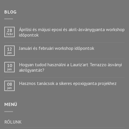
BLOG
Áprilisi és májusi epoxi és akril-ásványgyanta workshop
28
febr
időpontok
Januári és februári workshop időpontok
12
jan
Hogyan tudod használni a Lauriz’art Terrazzo ásványi
10
jan
akrilgyantát?
Hasznos tanácsok a sikeres epoxigyanta projekhez
08
jan
MENÜ
RÓLUNK