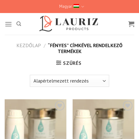
Skip
Magyar
to
content
KEZDŐLAP
/
“FÉNYES” CÍMKÉVEL RENDELKEZŐ
TERMÉKEK
SZŰRÉS
Kedvencekhez
Kedvencekhez