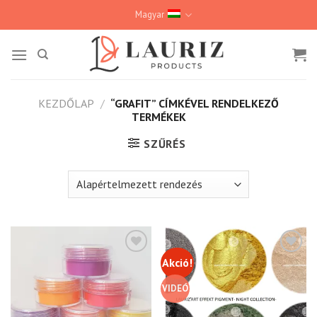
Skip
Magyar
to
content
KEZDŐLAP
/
“GRAFIT” CÍMKÉVEL RENDELKEZŐ
TERMÉKEK
SZŰRÉS
Akció!
Kedvencekhez
Kedvencekhez
VIDEÓ