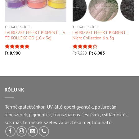
ASZTALKÉSZÍTÉS
ASZTALKÉSZÍTÉS
LAURIZ’ART EFFEKT PIGMENT – A
LAURIZ’ART EFFEKT PIGMENT –
TE KOLLEKCIÓD (10 x 3g)
Night Collection 6 x 3g
Original
Current
Ft
8,900
Ft
7,550
Ft
6,985
Értékelés:
Értékelés:
price
price
4.91
/ 5
4.33
/ 5
was:
is:
Ft 7,550
Ft 6,985
RÓLUNK
Termékpalettánkon UV-álló epoxi gyanták, poliuretán
rendszerek, pigmentek, transzparens festékek, csillámok és
sok más termékek széles választéka megtalálható.