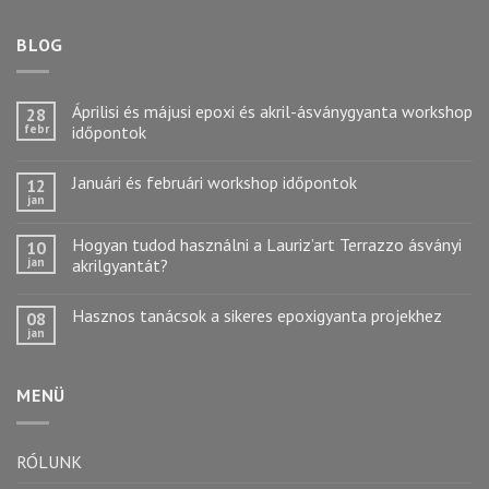
BLOG
Áprilisi és májusi epoxi és akril-ásványgyanta workshop
28
febr
időpontok
Januári és februári workshop időpontok
12
jan
Hogyan tudod használni a Lauriz’art Terrazzo ásványi
10
jan
akrilgyantát?
Hasznos tanácsok a sikeres epoxigyanta projekhez
08
jan
MENÜ
RÓLUNK