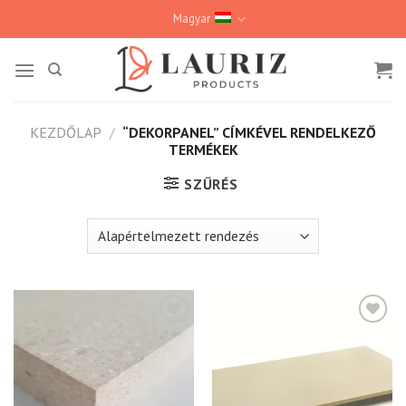
Skip
Magyar
to
content
KEZDŐLAP
/
“DEKORPANEL” CÍMKÉVEL RENDELKEZŐ
TERMÉKEK
SZŰRÉS
Kedvencekhez
Kedvencekhez