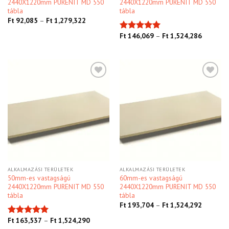
2440X1220mm PURENIT MD 550
2440X1220mm PURENIT MD 550
tábla
tábla
Ft
92,085
–
Ft
1,279,322
Ft
146,069
–
Ft
1,524,286
Értékelés:
5.00
/ 5
Kedvencekhez
Kedvencekhez
ALKALMAZÁSI TERÜLETEK
ALKALMAZÁSI TERÜLETEK
50mm-es vastagságú
60mm-es vastagságú
2440X1220mm PURENIT MD 550
2440X1220mm PURENIT MD 550
tábla
tábla
Ft
193,704
–
Ft
1,524,292
Ft
163,537
–
Ft
1,524,290
Értékelés: