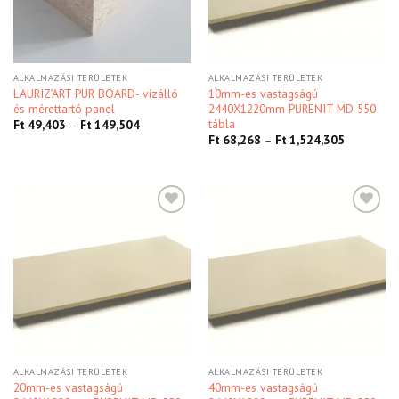
ALKALMAZÁSI TERÜLETEK
ALKALMAZÁSI TERÜLETEK
LAURIZ’ART PUR BOARD- vízálló
10mm-es vastagságú
és mérettartó panel
2440X1220mm PURENIT MD 550
tábla
Ft
49,403
–
Ft
149,504
Ft
68,268
–
Ft
1,524,305
Kedvencekhez
Kedvencekhez
ALKALMAZÁSI TERÜLETEK
ALKALMAZÁSI TERÜLETEK
20mm-es vastagságú
40mm-es vastagságú