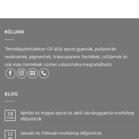
5.00
/ 5
RÓLUNK
Termékpalettánkon UV-álló epoxi gyanták, poliuretán
rendszerek, pigmentek, transzparens festékek, csillámok és
sok más termékek széles választéka megtalálható.
BLOG
Áprilisi és májusi epoxi és akril-ásványgyanta workshop
28
febr
időpontok
Januári és februári workshop időpontok
12
jan