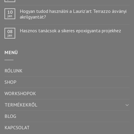
Hogyan tudod használni a Lauriz’art Terrazzo ásványi
10
jan
akrilgyantát?
Hasznos tanácsok a sikeres epoxigyanta projekhez
08
jan
MENÜ
RÓLUNK
SHOP
WORKSHOPOK
TERMÉKEKRŐL
BLOG
KAPCSOLAT